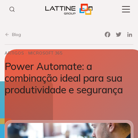
Pular
para
o
conteúdo
Facebook
Twitter
Link
Blog
ARTIGOS
MICROSOFT 365
Power Automate: a
combinação ideal para sua
produtividade e segurança