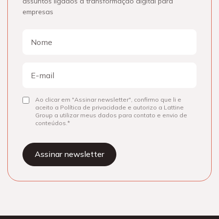
assuntos ligados à transformação digital para
empresas
Nome
Nome
E-
mail
Ao clicar em "Assinar newsletter", confirmo que li e
Consentir
aceito a Política de privacidade e autorizo a Lattine
Group a utilizar meus dados para contato e envio de
conteúdos.