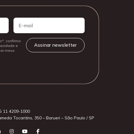
E-
mail
r", confirmo
ivacidade e
izar meus
5 11 4209-1000
ameda Tocantins, 350 – Barueri – São Paulo / SP