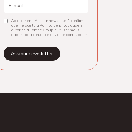
E-
mail
Consentir
Ao clicar em "Assinar newsletter", confirmo
que li e aceito a Política de privacidade e
autorizo a Lattine Group a utilizar meus
dados para contato e envio de conteúdos.