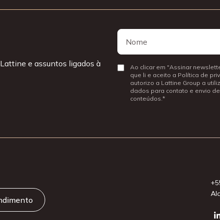
Nome
Nome
Lattine e assuntos ligados à
Consentir
Ao clicar em "Assinar newslette
que li e aceito a Política de pr
autorizo a Lattine Group a util
dados para contato e envio de
conteúdos.
+5
Al
endimento