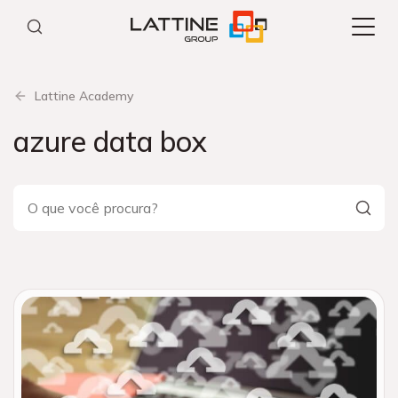
Pular
para
o
conteúdo
Lattine Academy
azure data box