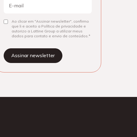
E-
mail
Consentir
Ao clicar em "Assinar newsletter", confirmo
que li e aceito a Política de privacidade e
autorizo a Lattine Group a utilizar meus
dados para contato e envio de conteúdos.