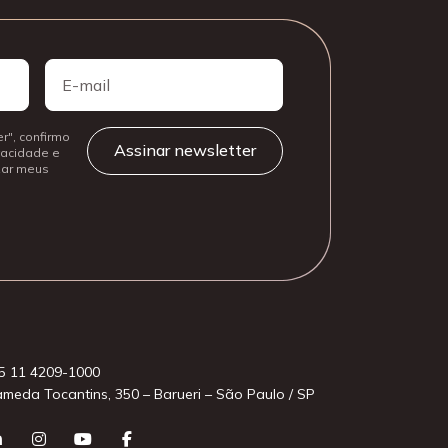
E-
mail
r", confirmo
ivacidade e
izar meus
5 11 4209-1000
ameda Tocantins, 350 – Barueri – São Paulo / SP