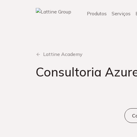
Pular
para
Produtos
Serviços
o
conteúdo
Lattine Academy
Consultoria Azur
Ca