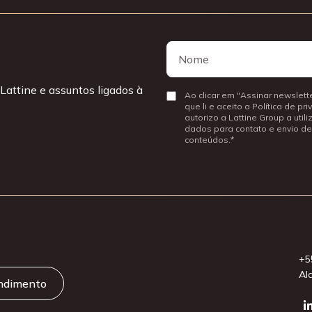
Nome
Nome
Lattine e assuntos ligados à
Consentir
Ao clicar em "Assinar newslette
que li e aceito a Política de pr
autorizo a Lattine Group a util
dados para contato e envio de
conteúdos.
+5
Al
endimento