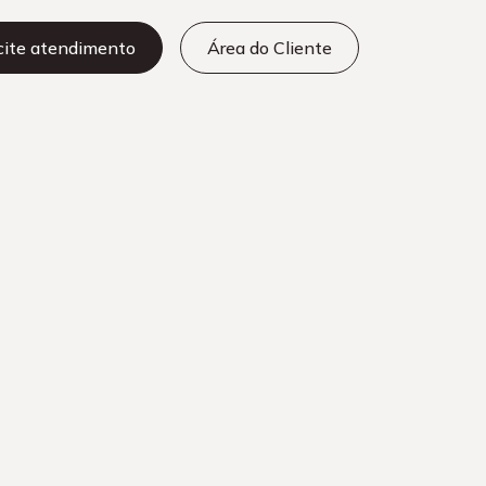
icite atendimento
Área do Cliente
tras categorias
Add-ons Microsoft
Azure
Cibersegurança
Cloud