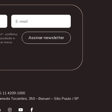
E-
mail
r", confirmo
ivacidade e
izar meus
5 11 4209-1000
ameda Tocantins, 350 – Barueri – São Paulo / SP