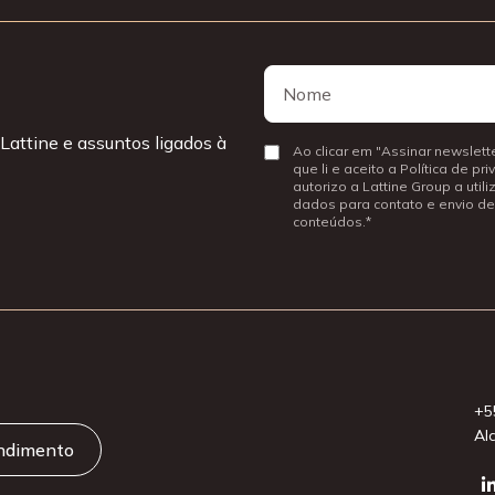
Nome
Nome
Lattine e assuntos ligados à
Consentir
Ao clicar em "Assinar newslette
que li e aceito a Política de pr
autorizo a Lattine Group a util
dados para contato e envio de
conteúdos.
+5
Al
endimento