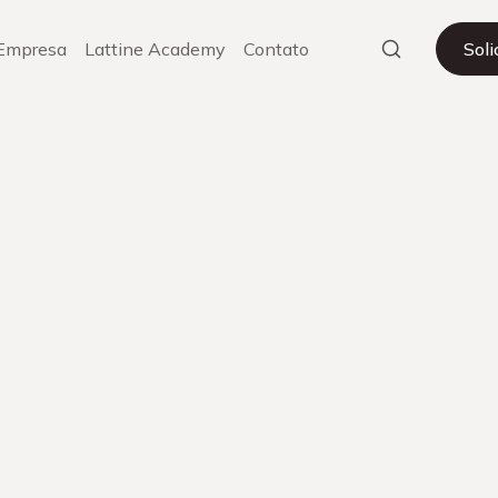
Empresa
Lattine Academy
Contato
Sol
ima geração
Ou
rregar mais