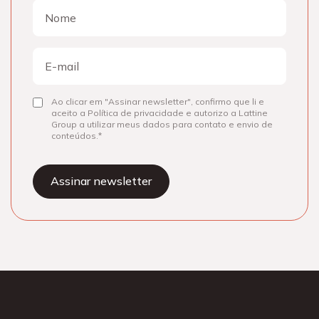
Nome
Nome
E-
mail
Ao clicar em "Assinar newsletter", confirmo que li e
Consentir
aceito a Política de privacidade e autorizo a Lattine
Group a utilizar meus dados para contato e envio de
conteúdos.