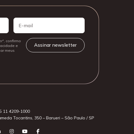
E-
mail
r", confirmo
ivacidade e
izar meus
5 11 4209-1000
ameda Tocantins, 350 – Barueri – São Paulo / SP