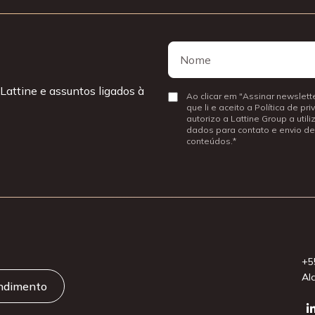
Nome
Nome
Lattine e assuntos ligados à
Consentir
Ao clicar em "Assinar newslette
que li e aceito a Política de pr
autorizo a Lattine Group a util
dados para contato e envio de
conteúdos.
+5
Al
endimento