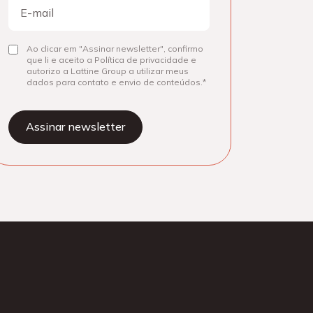
E-
mail
Consentir
Ao clicar em "Assinar newsletter", confirmo
que li e aceito a Política de privacidade e
autorizo a Lattine Group a utilizar meus
dados para contato e envio de conteúdos.