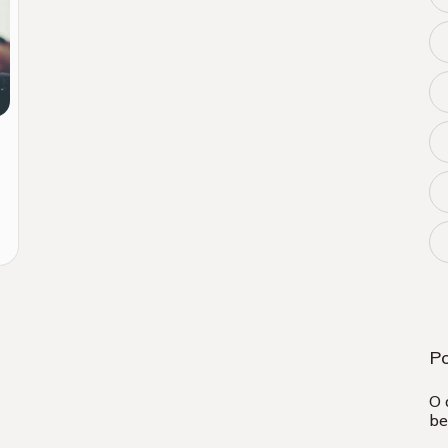
P
O 
be