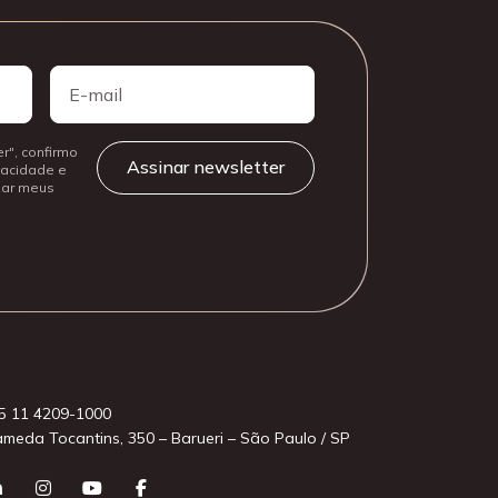
E-
mail
r", confirmo
ivacidade e
izar meus
5 11 4209-1000
ameda Tocantins, 350 – Barueri – São Paulo / SP