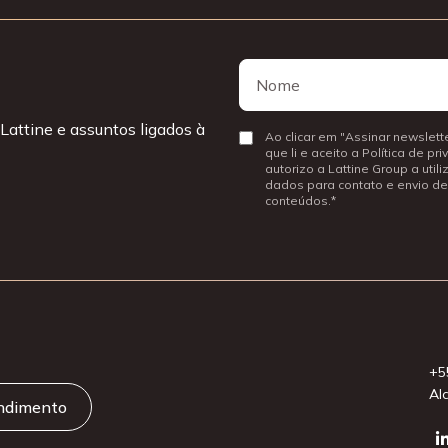
Nome
Nome
Lattine e assuntos ligados à
Consentir
Ao clicar em "Assinar newslette
que li e aceito a Política de pr
autorizo a Lattine Group a util
dados para contato e envio de
conteúdos.
+5
Al
endimento