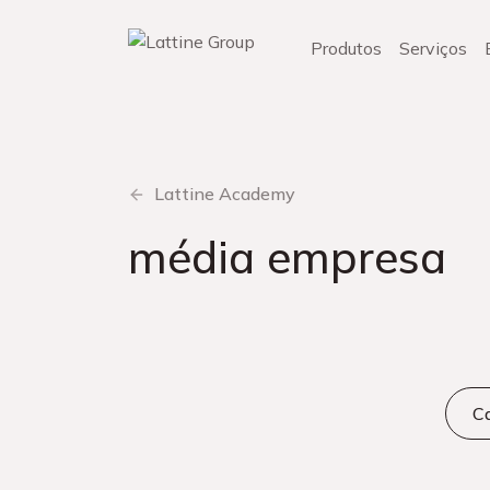
Pular
para
Produtos
Serviços
o
conteúdo
Lattine Academy
média empresa
Ca