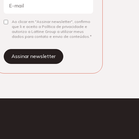
E-
mail
Consentir
Ao clicar em "Assinar newsletter", confirmo
que li e aceito a Política de privacidade e
autorizo a Lattine Group a utilizar meus
dados para contato e envio de conteúdos.