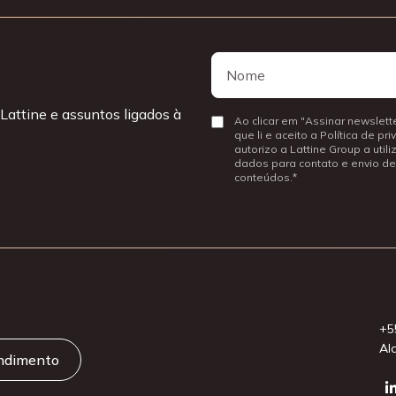
Nome
Nome
Lattine e assuntos ligados à
Consentir
Ao clicar em "Assinar newslette
que li e aceito a Política de pr
autorizo a Lattine Group a util
dados para contato e envio de
conteúdos.
+5
Al
endimento