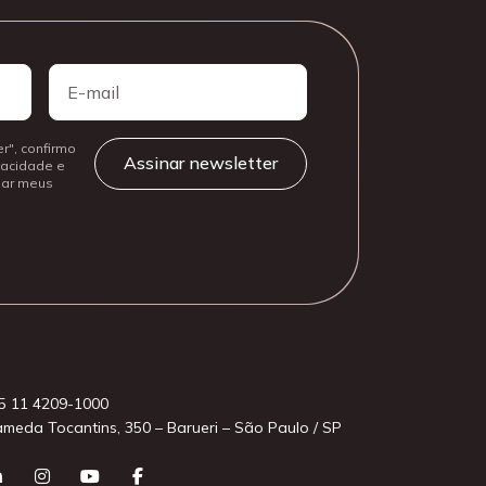
E-
mail
r", confirmo
ivacidade e
izar meus
5 11 4209-1000
ameda Tocantins, 350 – Barueri – São Paulo / SP