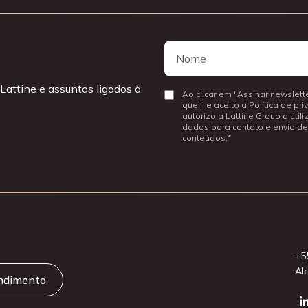
Nome
Nome
Lattine e assuntos ligados à
Consentir
Ao clicar em "Assinar newslette
que li e aceito a Política de pr
autorizo a Lattine Group a util
dados para contato e envio de
conteúdos.
+5
Al
endimento