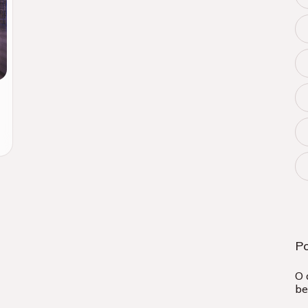
P
O 
be