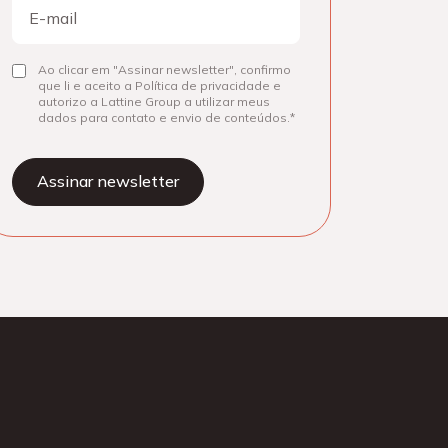
E-
mail
Consentir
Ao clicar em "Assinar newsletter", confirmo
que li e aceito a Política de privacidade e
autorizo a Lattine Group a utilizar meus
dados para contato e envio de conteúdos.