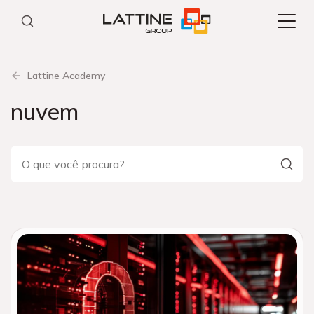
Pular
para
o
conteúdo
Lattine Academy
nuvem