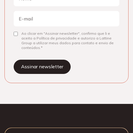
Nome
E-
mail
Ao clicar em "Assinar newsletter", confirmo que li e
Consentir
aceito a Política de privacidade e autorizo a Lattine
Group a utilizar meus dados para contato e envio de
conteúdos.