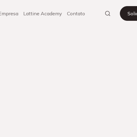
Empresa
Lattine Academy
Contato
Sol
nuvem
Ou
rregar mais