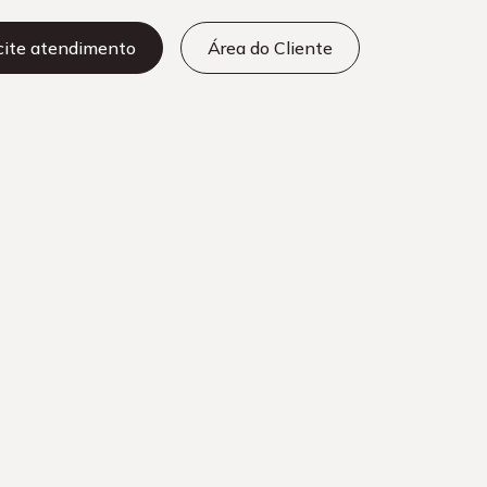
icite atendimento
Área do Cliente
tras categorias
Add-ons Microsoft
Azure
Cibersegurança
Cloud