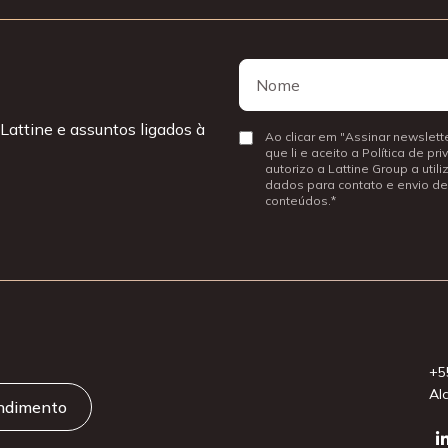
Nome
Nome
Lattine e assuntos ligados à
Consentir
Ao clicar em "Assinar newslette
que li e aceito a Política de pr
autorizo a Lattine Group a util
dados para contato e envio de
conteúdos.
+5
Al
endimento