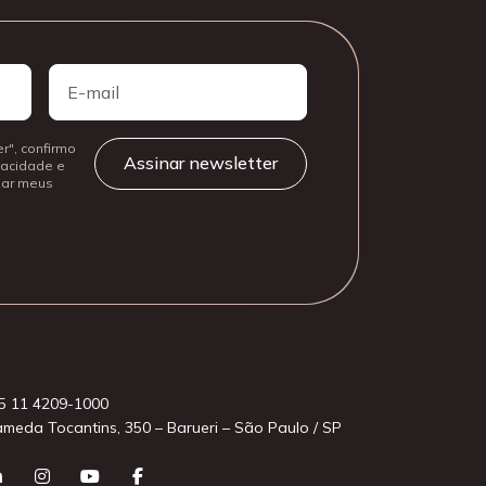
E-
mail
r", confirmo
ivacidade e
izar meus
5 11 4209-1000
ameda Tocantins, 350 – Barueri – São Paulo / SP