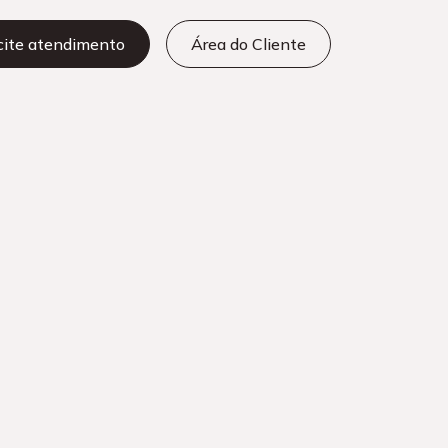
icite atendimento
Área do Cliente
tras categorias
Add-ons Microsoft
Azure
Cibersegurança
Cloud