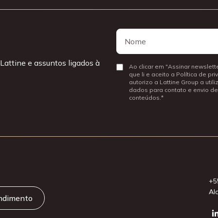
Nome
Nome
Lattine e assuntos ligados à
Consentir
Ao clicar em "Assinar newslette
que li e aceito a Política de pr
autorizo a Lattine Group a util
dados para contato e envio de
conteúdos.
+5
Al
endimento