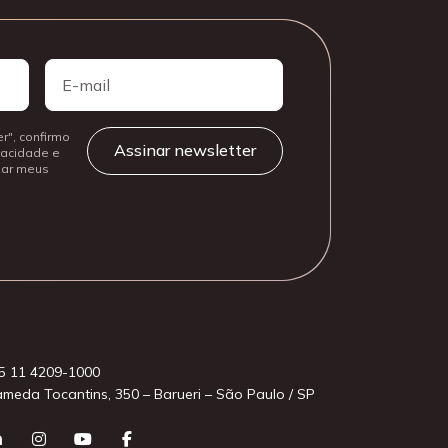
E-
mail
r", confirmo
ivacidade e
izar meus
5 11 4209-1000
ameda Tocantins, 350 – Barueri – São Paulo / SP