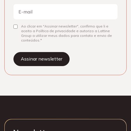
Nome
E-
mail
Ao clicar em "Assinar newsletter", confirmo que li e
Consentir
aceito a Política de privacidade e autorizo a Lattine
Group a utilizar meus dados para contato e envio de
conteúdos.