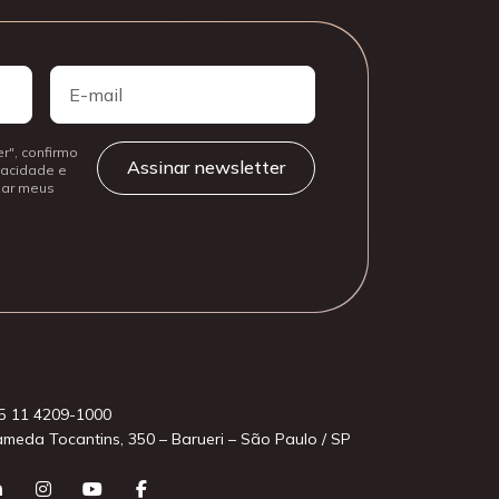
E-
mail
r", confirmo
ivacidade e
izar meus
5 11 4209-1000
ameda Tocantins, 350 – Barueri – São Paulo / SP