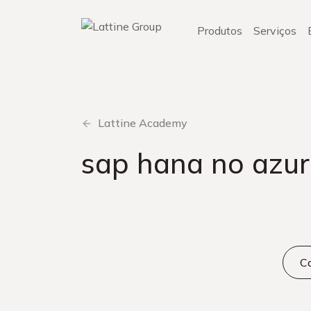
Pular
para
Produtos
Serviços
o
conteúdo
Lattine Academy
sap hana no azur
Ca