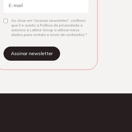
E-
mail
Consentir
Ao clicar em "Assinar newsletter", confirmo
que li e aceito a Política de privacidade e
autorizo a Lattine Group a utilizar meus
dados para contato e envio de conteúdos.