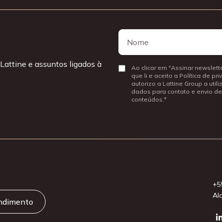
Nome
Nome
Lattine e assuntos ligados à
Consentir
Ao clicar em "Assinar newslette
que li e aceito a Política de pr
autorizo a Lattine Group a util
dados para contato e envio de
conteúdos.
+5
Al
endimento