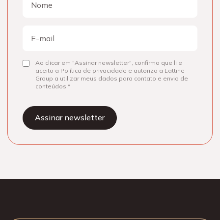
Nome
E-
mail
Ao clicar em "Assinar newsletter", confirmo que li e
Consentir
aceito a Política de privacidade e autorizo a Lattine
Group a utilizar meus dados para contato e envio de
conteúdos.