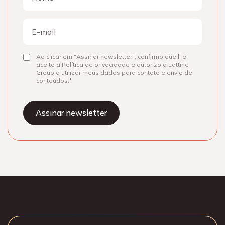
Nome
E-
mail
Ao clicar em "Assinar newsletter", confirmo que li e
Consentir
aceito a Política de privacidade e autorizo a Lattine
Group a utilizar meus dados para contato e envio de
conteúdos.