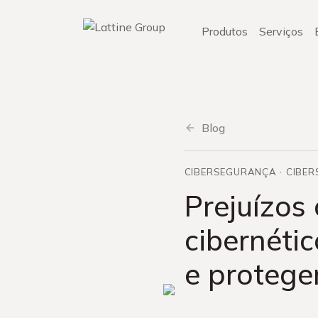
Pular
para
Produtos
Serviços
o
conteúdo
Blog
CIBERSEGURANÇA
CIBE
Prejuízos
cibernétic
e protege