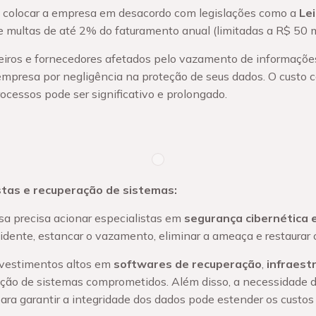
 colocar a empresa em desacordo com legislações como a
Lei
e multas de até 2% do faturamento anual (limitadas a R$ 50 m
rceiros e fornecedores afetados pelo vazamento de informaçõ
empresa por negligência na proteção de seus dados. O custo 
rocessos pode ser significativo e prolongado.
stas e recuperação de sistemas:
a precisa acionar especialistas em
segurança cibernética e
cidente, estancar o vazamento, eliminar a ameaça e restaurar 
nvestimentos altos em
softwares de recuperação
,
infraest
ição de sistemas comprometidos. Além disso, a necessidade d
ara garantir a integridade dos dados pode estender os custo