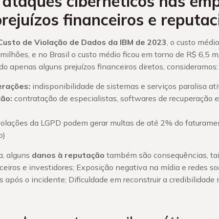
 ataques cibernéticos nas em
prejuízos financeiros e reputac
Custo de Violação de Dados da IBM de 2023
, o custo méd
milhões, e no Brasil o custo médio ficou em torno de R$ 6,5 m
do apenas alguns prejuízos financeiros diretos, consideramos:
erações:
indisponibilidade de sistemas e serviços paralisa at
ão:
contratação de especialistas, softwares de recuperação e 
violações da LGPD podem gerar multas de até 2% do faturamen
o)
a, alguns
danos à reputação
também são consequências, tai
ceiros e investidores; Exposição negativa na mídia e redes soc
 após o incidente; Dificuldade em reconstruir a credibilidade