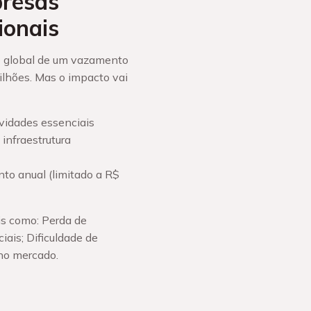
presas
ionais
io global de um vazamento
ilhões. Mas o impacto vai
ividades essenciais
infraestrutura
to anual (limitado a R$
s como: Perda de
iais; Dificuldade de
 no mercado.