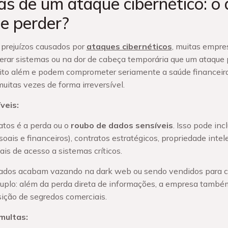
s de um ataque cibernético: o 
e perder?
prejuízos causados por
ataques cibernéticos
, muitas empre
erar sistemas ou na dor de cabeça temporária que um ataque 
to além e podem comprometer seriamente a saúde financeira,
itas vezes de forma irreversível.
veis:
atos é a perda ou o
roubo de dados sensíveis
. Isso pode inc
ais e financeiros), contratos estratégicos, propriedade intele
ais de acesso a sistemas críticos.
dados acabam vazando na dark web ou sendo vendidos para c
duplo: além da perda direta de informações, a empresa també
ição de segredos comerciais.
 multas: