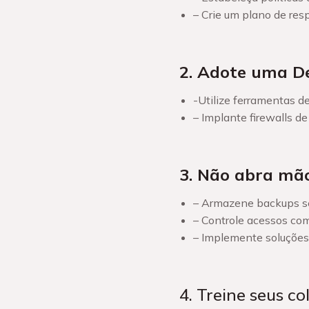
– Crie um plano de res
2. Adote uma D
-Utilize ferramentas 
– Implante firewalls de
3. Não abra mã
– Armazene backups se
– Controle acessos co
– Implemente soluções
4. Treine seus c