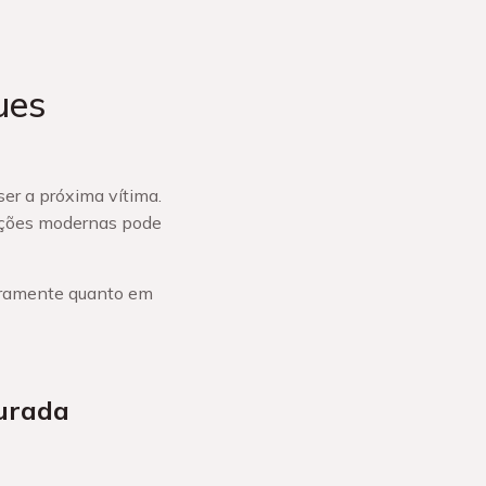
ues
ser a próxima vítima.
uções modernas pode
eiramente quanto em
turada