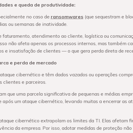
idades e queda de produtividade:
ecialmente no caso de
ransomwares
(que sequestram e blo
ias ou semanas de inatividade.
faturamento, atendimento ao cliente, logística ou comunicaç
Isso não afeta apenas os processos internos, mas também ca
 e insatisfação de clientes — o que gera perda direta de rec
arca e perda de mercado
ataque cibernético e têm dados vazados ou operações comp
 clientes e parceiros.
am que uma parcela significativa de pequenas e médias emp
e após um ataque cibernético, levando muitas a encerrar as a
aque cibernético extrapolam os limites da TI. Elas afetam f
ivência da empresa. Por isso, adotar medidas de proteção nã