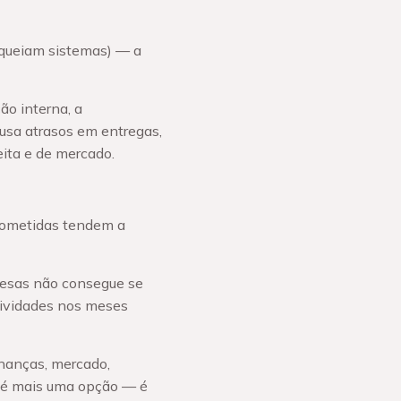
queiam sistemas) — a
ão interna, a
usa atrasos em entregas,
eita e de mercado.
rometidas tendem a
resas não consegue se
tividades nos meses
inanças, mercado,
o é mais uma opção — é