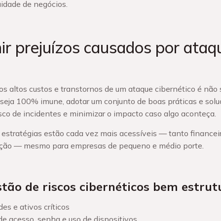
uidade de negócios.
r prejuízos causados por ataq
os altos custos e transtornos de um ataque cibernético é não 
eja 100% imune, adotar um conjunto de boas práticas e sol
isco de incidentes e minimizar o impacto caso algo aconteça.
s estratégias estão cada vez mais acessíveis — tanto financ
ação — mesmo para empresas de pequeno e médio porte.
tão de riscos cibernéticos bem estru
es e ativos críticos
de acesso, senha e uso de dispositivos