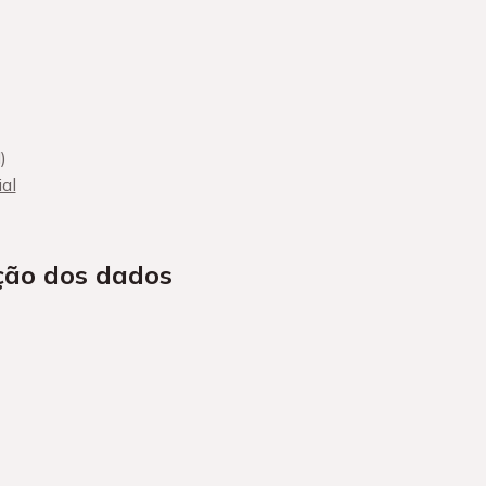
)
ial
ção dos dados