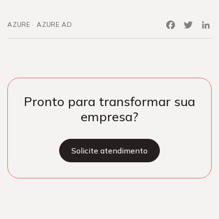
Facebook
Twitter
Link
AZURE
AZURE AD
Pronto para transformar sua
empresa?
Solicite atendimento