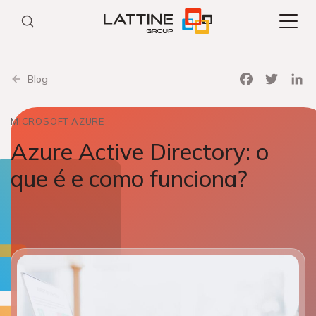
Pular
para
o
conteúdo
Facebook
Twitter
Link
Blog
MICROSOFT AZURE
Azure Active Directory: o
que é e como funciona?