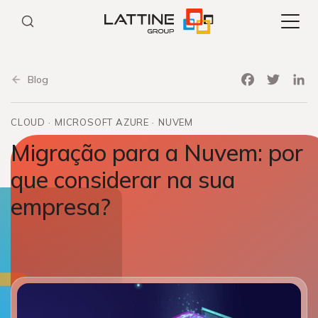
Pular
para
o
conteúdo
Facebook
Twitter
Link
Blog
CLOUD
MICROSOFT AZURE
NUVEM
Migração para a Nuvem: por
que considerar na sua
empresa?