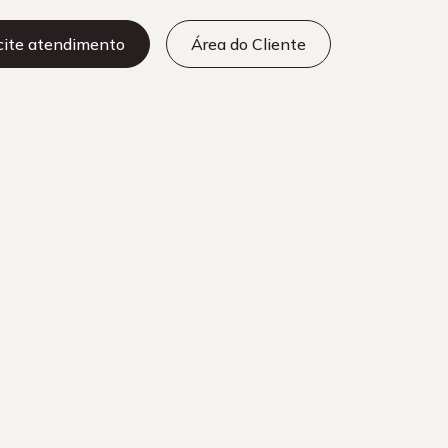
icite atendimento
Área do Cliente
Facebook
Twitter
LinkedIn
erver?
resa