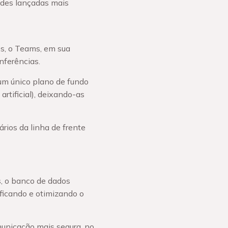
ades lançadas mais
es, o Teams, em sua
nferências.
m único plano de fundo
rtificial), deixando-as
rios da linha de frente
s, o banco de dados
ficando e otimizando o
municação mais segura, no