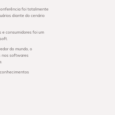
conferência foi totalmente
uários diante do cenário
is e consumidores foi um
oft.
redor do mundo, o
s nos softwares
.
s conhecimentos