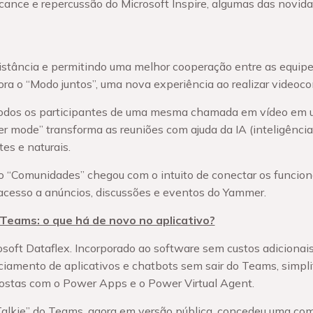
cance e repercussão do Microsoft Inspire, algumas das novid
distância e permitindo uma melhor cooperação entre as equip
ra o “Modo juntos”, uma nova experiência ao realizar videoco
todos os participantes de uma mesma chamada em vídeo em u
r mode” transforma as reuniões com ajuda da IA (inteligência a
es e naturais.
o “Comunidades” chegou com o intuito de conectar os funcioná
 acesso a anúncios, discussões e eventos do Yammer.
 Teams: o que há de novo no aplicativo?
osoft Dataflex. Incorporado ao software sem custos adicionai
ciamento de aplicativos e chatbots sem sair do Teams, simpli
ostas com o Power Apps e o Power Virtual Agent.
 Talkie” do Teams, agora em versão pública, concedeu uma co