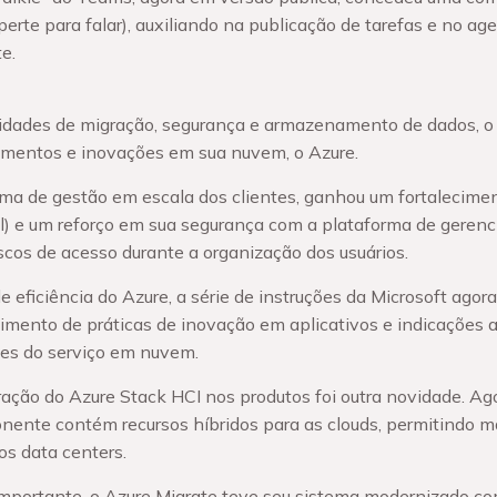
perte para falar), auxiliando na publicação de tarefas e no a
e.
dades de migração, segurança e armazenamento de dados, o 
amentos e inovações em sua nuvem, o Azure.
ema de gestão em escala dos clientes, ganhou um fortalecim
ial) e um reforço em sua segurança com a plataforma de geren
iscos de acesso durante a organização dos usuários.
eficiência do Azure, a série de instruções da Microsoft agor
imento de práticas de inovação em aplicativos e indicações 
des do serviço em nuvem.
ação do Azure Stack HCI nos produtos foi outra novidade. Ago
onente contém recursos híbridos para as clouds, permitindo 
os data centers.
mportante, o Azure Migrate teve seu sistema modernizado co