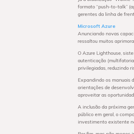
formato “push-to-talk” (a
gerentes da linha de frent
Microsoft Azure
Anunciando novas capaci
ressaltou muitos aprimor
O Azure Lighthouse, sist
autenticação (multifator
privilegiadas, reduzindo r
Expandindo os manuais de 
orientações de desenvolv
aproveitar as oportunida
A inclusão da próxima ger
público em geral, o comp
investimento existente n
Por fim, mas não menos i