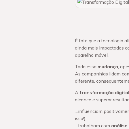
É fato que a tecnologia a
ainda mais impactados c
aparelho móvel.
Toda essa
mudança
, ape
As companhias lidam com 
diferente, consequentemen
A
transformação digita
alcance e superar resultad
…influenciam positivame
isso!);
…trabalham com
análise