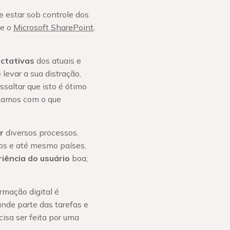
 estar sob controle dos
e o
Microsoft SharePoint
,
ctativas
dos atuais e
levar a sua distração,
ssaltar que isto é ótimo
ibamos com o que
ar
diversos processos.
os e até mesmo países,
iência do usuário
boa;
mação digital é
ande parte das tarefas e
isa ser feita por uma