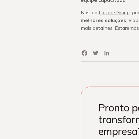
equipe capacitada
.
Nós, da
Lattine Group
, po
melhores soluções
, ela
mais detalhes. Estaremos 
Facebook
Twitter
LinkedIn
Pronto p
transfor
empresa