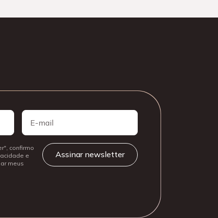
E-
mail
r", confirmo
ivacidade e
izar meus