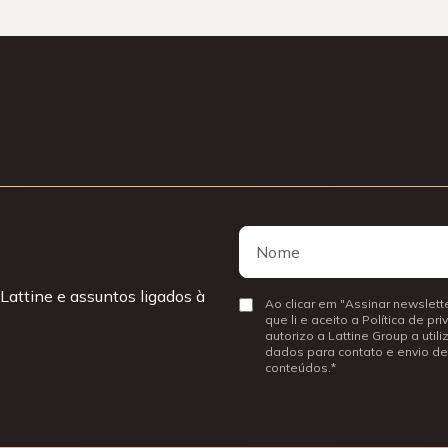
Nome
Nome
Lattine e assuntos ligados à
Consentir
Ao clicar em "Assinar newslette
que li e aceito a Política de pr
autorizo a Lattine Group a util
dados para contato e envio de
conteúdos.