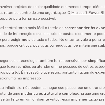
envolver projetos de maior qualidade em menos tempo, além de
eus retornos dentro de uma organização. O
Microsoft Power BI
uporte para tornar isso possível.
l central torna mais fácil a tarefa de
corresponder às expe
idade de informação a que eles são expostos diariamente pode 
o para
exigir mais
de tudo e todos. No entanto, vale a pena re
os, porque críticas, positivas ou negativas, permitem que sa
negar que a tecnologia também foi responsável por
simplific
ue fazer reuniões ou atender online pessoas de outros estad
as para tal. É necessário que estas, portanto, façam da
exper
deixar uma má impressão.
 influência, não podemos negar que passar por uma transfor
ratar de uma
mudança estrutural e complexa
, já que uma gr
erão feito em um ambiente virtual, essa implementação prec