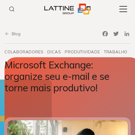
Pular
para
o
conteúdo
Facebook
Twitter
Link
Blog
COLABORADORES
DICAS
PRODUTIVIDADE
TRABALHO
Microsoft Exchange:
organize seu e-mail e se
torne mais produtivo!