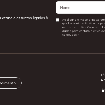
Nome
Nome
Lattine e assuntos ligados à
Consentir
Ao clicar em "Assinar newslette
que li e aceito a Política de pr
autorizo a Lattine Group a util
dados para contato e envio de
conteúdos.
+5
Al
endimento