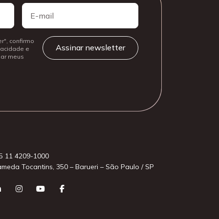
E-
mail
r", confirmo
ivacidade e
izar meus
5 11 4209-1000
ameda Tocantins, 350 – Barueri – São Paulo / SP