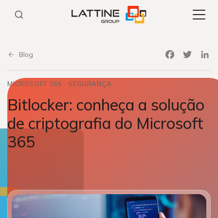
Pular
para
o
conteúdo
Facebook
Twitter
Link
Blog
MICROSOFT 365
SEGURANÇA
Bitlocker: conheça a solução
de criptografia do Microsoft
365