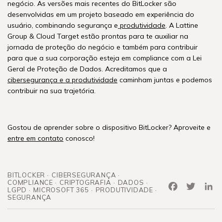
negócio. As versões mais recentes do BitLocker são
desenvolvidas em um projeto baseado em experiência do
usuário, combinando segurança e
produtividade
. A Lattine
Group & Cloud Target estão prontas para te auxiliar na
jornada de proteção do negócio e também para contribuir
para que a sua corporação esteja em compliance com a Lei
Geral de Proteção de Dados. Acreditamos que a
cibersegurança e a produtividade
caminham juntas e podemos
contribuir na sua trajetória.
Gostou de aprender sobre o dispositivo BitLocker? Aproveite e
entre em contato
conosco!
BITLOCKER
CIBERSEGURANÇA
COMPLIANCE
CRIPTOGRAFIA
DADOS
Facebook
Twitter
Link
LGPD
MICROSOFT 365
PRODUTIVIDADE
SEGURANÇA