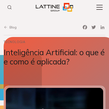
Pular
para
o
conteúdo
Facebook
Twitter
Link
Blog
TECNOLOGIA
Inteligência Artificial: o que é
e como é aplicada?