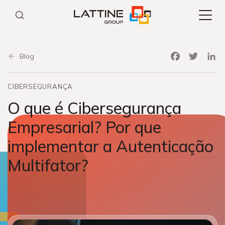
Pular
para
o
conteúdo
Facebook
Twitter
Link
Blog
CIBERSEGURANÇA
O que é Cibersegurança
Empresarial? Por que
implementar a Autenticação
Multifator?