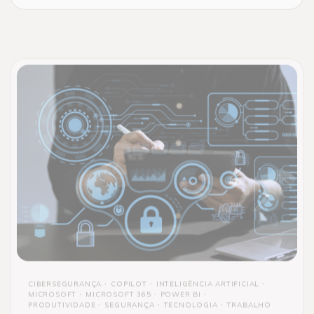
CIBERSEGURANÇA
COPILOT
INTELIGÊNCIA ARTIFICIAL
MICROSOFT
MICROSOFT 365
POWER BI
PRODUTIVIDADE
SEGURANÇA
TECNOLOGIA
TRABALHO