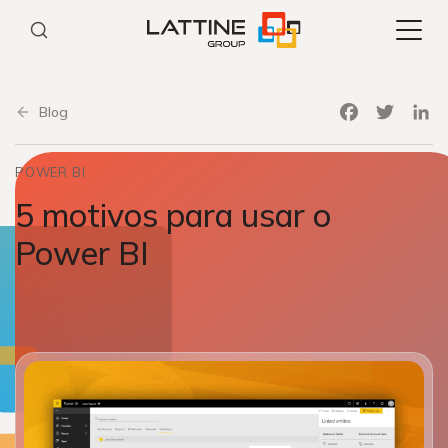
Pular
para
o
conteúdo
Facebook
Twitter
Link
Blog
POWER BI
5 motivos para usar o
Power BI