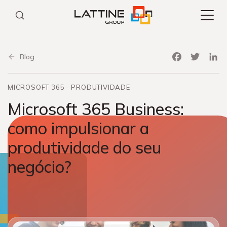
Pular
para
o
conteúdo
Facebook
Twitter
Link
Blog
MICROSOFT 365
PRODUTIVIDADE
Microsoft 365 Business:
como impulsionar a
produtividade do seu
negócio?