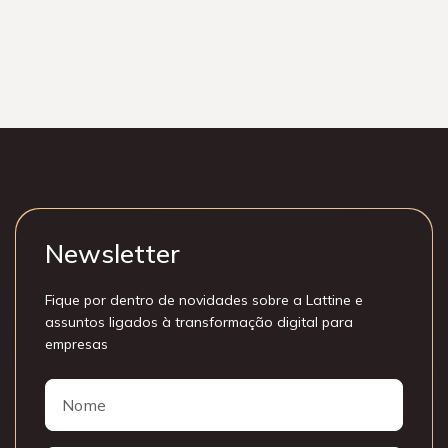
ARTIGOS
MICROSOFT 365
INTELIGÊNCIA ARTIFICIAL
PRODUTIVIDADE
Microsoft 365 E7: e o que sua empresa precisa
saber antes de migrar
Newsletter
Fique por dentro de novidades sobre a Lattine e
assuntos ligados à transformação digital para
empresas
Nome
Nome