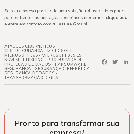
Se sua empresa precisa de uma solução robusta e integrada
para enfrentar as ameaças cibernéticas modernas,
clique aqui
e entre em contato com a
Lattine Group
!
ATAQUES CIBERNÉTICOS
CIBERSEGURANÇA
MICROSOFT
MICROSOFT 365
MICROSOFT 365 E5
NUVEM
PHISHING
PRODUTIVIDADE
Facebook
Twitter
Link
PROTEÇÃO DE DADOS
RANSOMWARE
SEGURANÇA
SEGURANÇA CIBERNÉTICA
SEGURANÇA DE DADOS
TRANSFORMAÇÃO DIGITAL
Pronto para transformar sua
empresa?