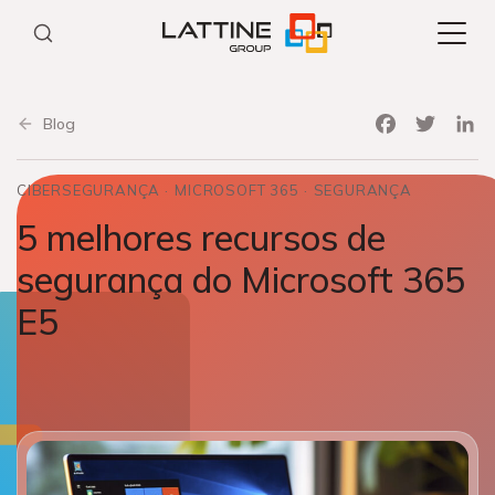
Pular
para
o
conteúdo
Facebook
Twitter
Link
Blog
CIBERSEGURANÇA
MICROSOFT 365
SEGURANÇA
5 melhores recursos de
segurança do Microsoft 365
E5